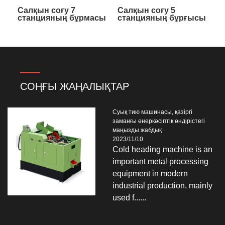
Салқын соғу 7
Салқын соғу 5
станцияның бұрмасы
станцияның бұрғысы
Бұрынғы
Бұрынғы
СОҢҒЫ ЖАҢАЛЫҚТАР
Суық тию машинасы, қазіргі
заманғы өнеркәсіптік өндірістегі
маңызды жабдық
2023/11/10
Cold heading machine is an
important metal processing
equipment in modern
industrial production, mainly
used f......