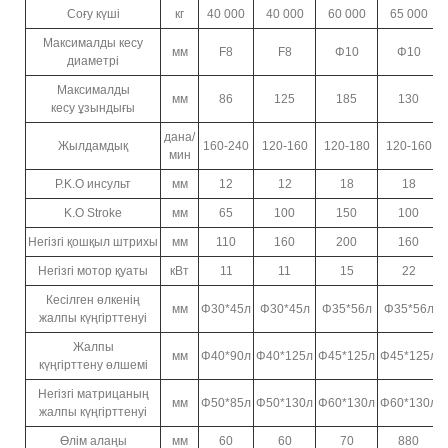
Соғу күші
кг
40 000
40 000
60 000
65 000
Максималды кесу
мм
F8
F8
Φ10
Φ10
диаметрі
Максималды
мм
86
125
185
130
кесу ұзындығы
дана/
Жылдамдық
160-240
120-160
120-180
120-160
мин
P.K.O инсульт
мм
12
12
18
18
K.O Stroke
мм
65
100
150
100
Негізгі қошқыл штрихы
мм
110
160
200
160
Негізгі мотор қуаты
кВт
11
11
15
22
Кесілген өлкенің
мм
Φ30*45л
Φ30*45л
Φ35*56л
Φ35*56л
жалпы күңгірттенуі
Жалпы
мм
Φ40*90л
Φ40*125л
Φ45*125л
Φ45*125л
күңгірттену өлшемі
Негізгі матрицаның
мм
Φ50*85л
Φ50*130л
Φ60*130л
Φ60*130л
жалпы күңгірттенуі
Өлім алаңы
мм
60
60
70
880