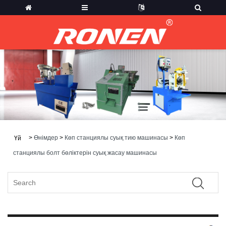
>
Өнімдер
>
Көп станциялы суық тию машинасы
>
Көп
Үй
станциялы болт бөліктерін суық жасау машинасы