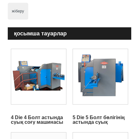
жіберу
қосымша тауарлар
4 Die 4 Болт астында
5 Die 5 Болт бөлігінің
суық соғу машинасы
астында суық
қалыптау машинасы