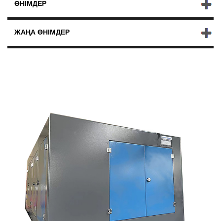
ӨНІМДЕР
ЖАҢА ӨНІМДЕР