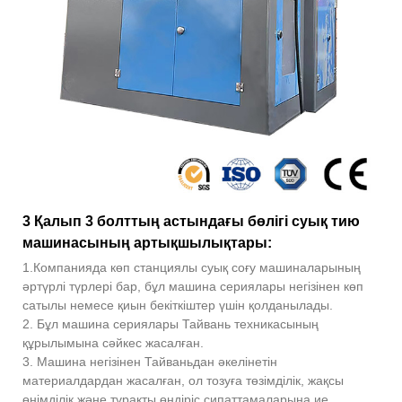
3 Қалып 3 болттың астындағы бөлігі суық тию
машинасының артықшылықтары:
1.Компанияда көп станциялы суық соғу машиналарының
әртүрлі түрлері бар, бұл машина сериялары негізінен көп
сатылы немесе қиын бекіткіштер үшін қолданылады.
2. Бұл машина сериялары Тайвань техникасының
құрылымына сәйкес жасалған.
3. Машина негізінен Тайваньдан әкелінетін
материалдардан жасалған, ол тозуға төзімділік, жақсы
өнімділік және тұрақты өндіріс сипаттамаларына ие.