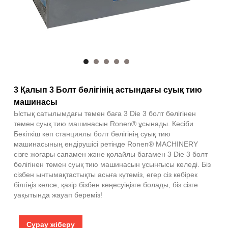
3 Қалып 3 Болт бөлігінің астындағы суық тию
машинасы
Ыстық сатылымдағы төмен баға 3 Die 3 болт бөлігінен
төмен суық тию машинасын Ronen® ұсынады. Кәсіби
Бекіткіш көп станциялы болт бөлігінің суық тию
машинасының өндірушісі ретінде Ronen® MACHINERY
сізге жоғары сапамен және қолайлы бағамен 3 Die 3 болт
бөлігінен төмен суық тию машинасын ұсынғысы келеді. Біз
сізбен ынтымақтастықты асыға күтеміз, егер сіз көбірек
білгіңіз келсе, қазір бізбен кеңесуіңізге болады, біз сізге
уақытында жауап береміз!
Сұрау жіберу