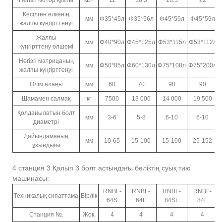
Кесілген өлкенің
мм
Φ35*45л
Φ35*56л
Φ45*59л
Φ45*59л
жалпы күңгірттенуі
Жалпы
мм
Φ40*90л
Φ45*125л
Φ53*115л
Φ53*112л
күңгірттену өлшемі
Негізгі матрицаның
мм
Φ50*85л
Φ60*130л
Φ75*108л
Φ75*200л
жалпы күңгірттенуі
Өлім алаңы
мм
60
70
90
90
Шамамен салмақ
кг
7500
13 000
14 000
19 500
Қолданылатын болт
мм
3-6
5-8
6-10
6-10
диаметрі
Дайындаманың
мм
10-65
15-100
15-100
25-152
ұзындығы
4 станция 3 Қалып 3 болт астындағы бөліктің суық тию
машинасы:
RNBF-
RNBF-
RNBF-
RNBF-
Техникалық сипаттама
Бірлік
64S
64L
84SL
84L
Станция №.
Жоқ.
4
4
4
4