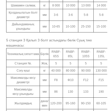
Шамамен салмақ
кг
8 000
10 000
13 000
14 000
Қолданылатын болт
мм
3-6
3-6
5-8
5-8
диаметрі
Дайындаманың
мм
10-65
10-100
25-150
15-100
ұзындығы
5 станция 3 Қалып 3 болт астындағы бөлік Суық тию
машинасы:
RNBF-
RNBF-
RNBF-
RNBF-
Техникалық сипаттама
Бірлік
65S
85L
105S
135L
Станция №.
Жоқ.
5
5
5
5
Соғу күші
кг
40 000
80 000
90 000
130 000
Максималды кесу
мм
F8
Φ10
F12
F15
диаметрі
Максималды
мм
86
130
133
190
кесу ұзындығы
дана/
Жылдамдық
120-200
95-160
90-150
60-105
мин