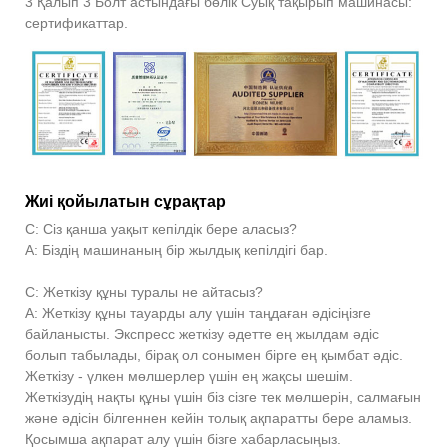
3 Қалып 3 Болт астындағы бөлік Суық тақырып машинасы:
сертификаттар.
Жиі қойылатын сұрақтар
С: Сіз қанша уақыт кепілдік бере аласыз?
A: Біздің машинаның бір жылдық кепілдігі бар.
С: Жеткізу құны туралы не айтасыз?
A: Жеткізу құны тауарды алу үшін таңдаған әдісіңізге
байланысты. Экспресс жеткізу әдетте ең жылдам әдіс
болып табылады, бірақ ол сонымен бірге ең қымбат әдіс.
Жеткізу - үлкен мөлшерлер үшін ең жақсы шешім.
Жеткізудің нақты құны үшін біз сізге тек мөлшерін, салмағын
және әдісін білгеннен кейін толық ақпаратты бере аламыз.
Қосымша ақпарат алу үшін бізге хабарласыңыз.