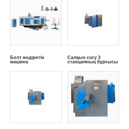
Болт өндіретін
Салқын соғу 3
машина
станцияның бұрғысы
Бұрынғы