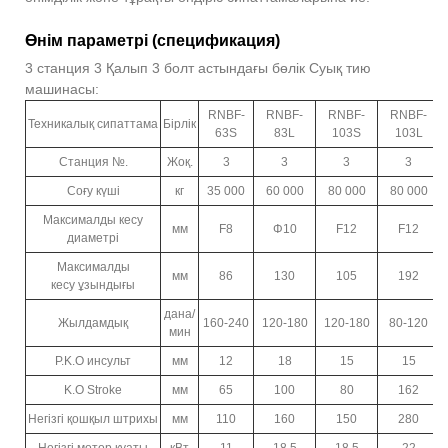
Өнім параметрі (спецификация)
3 станция 3 Қалып 3 болт астындағы бөлік Суық тию
машинасы:
RNBF-
RNBF-
RNBF-
RNBF-
Техникалық сипаттама
Бірлік
63S
83L
103S
103L
Станция №.
Жоқ.
3
3
3
3
Соғу күші
кг
35 000
60 000
80 000
80 000
Максималды кесу
мм
F8
Φ10
F12
F12
диаметрі
Максималды
мм
86
130
105
192
кесу ұзындығы
дана/
Жылдамдық
160-240
120-180
120-180
80-120
мин
P.K.O инсульт
мм
12
18
15
15
K.O Stroke
мм
65
100
80
162
Негізгі қошқыл штрихы
мм
110
160
150
280
Негізгі мотор қуаты
кВт
11
18.5
18.5
22