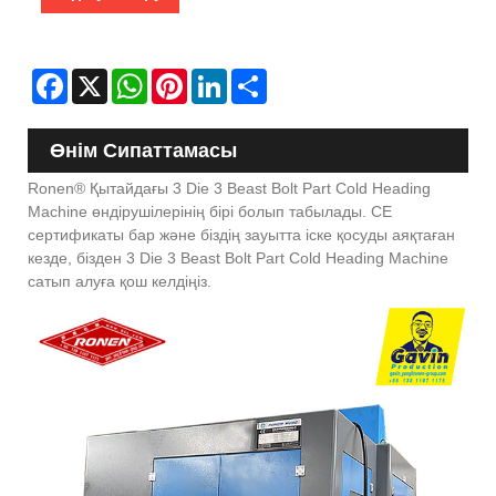
Facebook
X
WhatsApp
Pinterest
LinkedIn
Share
Өнім Сипаттамасы
Ronen® Қытайдағы 3 Die 3 Beast Bolt Part Cold Heading
Machine өндірушілерінің бірі болып табылады. CE
сертификаты бар және біздің зауытта іске қосуды аяқтаған
кезде, бізден 3 Die 3 Beast Bolt Part Cold Heading Machine
сатып алуға қош келдіңіз.