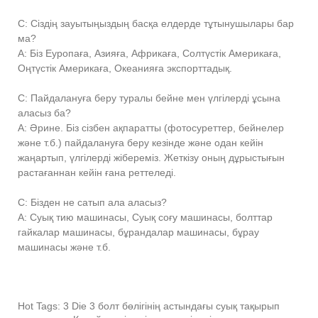
С: Сіздің зауытыңыздың басқа елдерде тұтынушылары бар
ма?
A: Біз Еуропаға, Азияға, Африкаға, Солтүстік Америкаға,
Оңтүстік Америкаға, Океанияға экспорттадық.
С: Пайдалануға беру туралы бейне мен үлгілерді ұсына
аласыз ба?
A: Әрине. Біз сізбен ақпаратты (фотосуреттер, бейнелер
және т.б.) пайдалануға беру кезінде және одан кейін
жаңартып, үлгілерді жібереміз. Жеткізу оның дұрыстығын
растағаннан кейін ғана реттеледі.
С: Бізден не сатып ала аласыз?
A: Суық тию машинасы, Суық соғу машинасы, болттар
гайкалар машинасы, бұрандалар машинасы, бұрау
машинасы және т.б.
Hot Tags: 3 Die 3 болт бөлігінің астындағы суық тақырып