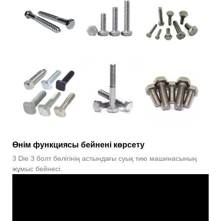
Өнім функциясы бейнені көрсету
3 Die 3 болт бөлігінің астындағы суық тию машинасының
жұмыс бейнесі.