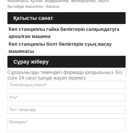
машинасы, Қытай, өндірушілер, жеткізушілер, зауыт,
Қытайда жасалған, бағасы
Қатысты санат
Көп станциялы гайка бөліктерін салқындатуға
арналған машина
Көп станциялы болт бөліктерін суық жасау
машинасы
Сұрау жіберу
Сұрауыңызды төмендегі формада қалдырыңыз. Біз
сізге 24 сағат ішінде жауап береміз.