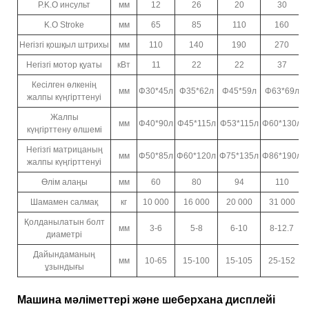
P.K.O инсульт
мм
12
26
20
30
K.O Stroke
мм
65
85
110
160
Негізгі қошқыл штрихы
мм
110
140
190
270
Негізгі мотор қуаты
кВт
11
22
22
37
Кесілген өлкенің
мм
Φ30*45л
Φ35*62л
Φ45*59л
Φ63*69л
жалпы күңгірттенуі
Жалпы
мм
Φ40*90л
Φ45*115л
Φ53*115л
Φ60*130л
күңгірттену өлшемі
Негізгі матрицаның
мм
Φ50*85л
Φ60*120л
Φ75*135л
Φ86*190л
жалпы күңгірттенуі
Өлім алаңы
мм
60
80
94
110
Шамамен салмақ
кг
10 000
16 000
20 000
31 000
Қолданылатын болт
мм
3-6
5-8
6-10
8-12.7
диаметрі
Дайындаманың
мм
10-65
15-100
15-105
25-152
ұзындығы
Машина мәліметтері және шеберхана дисплейі