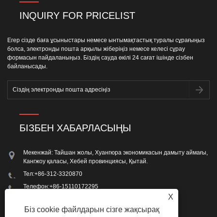
INQUIRY FOR PRICELIST
Егер сізде баға ұсыныстары немесе ынтымақтастық туралы сұрағыңыз
болса, электронды пошта арқылы жіберіңіз немесе келесі сұрау
формасын пайдаланыңыз. Біздің сауда өкілі 24 сағат ішінде сізбен
байланысады.
БІЗБЕН ХАБАРЛАСЫҢЫ
Мекенжай: Тайшан жолы, Хуангюра экономикасын дамыту аймағы,
Кангжоу қаласы, Хебей провинциясы, Қытай.
Тел:
+86-312-3320870
Телефон:
+86-15110172295
X
Электрондық пошта:
ronengroup@ronen-group.com
Біз cookie файлдарын сізге жақсырақ
Факс: +86-312-3320870